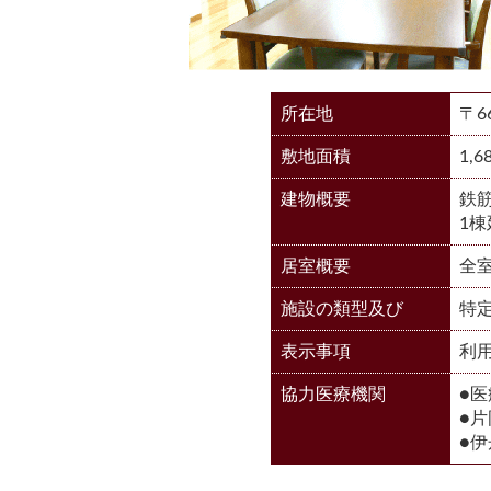
所在地
〒6
敷地面積
1,
建物概要
鉄
1棟
居室概要
全室
施設の類型及び
特定
表示事項
利
協力医療機関
●
●
●伊