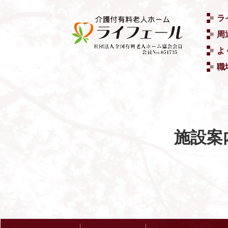
ラ
周
よ
職
施設案