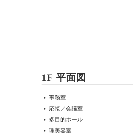
1F 平面図
事務室
応接／会議室
多目的ホール
理美容室