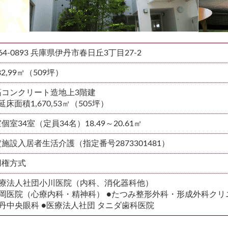
64-0893 兵庫県伊丹市春日丘3丁目27-2
682,99㎡（509坪）
筋コンクリート造地上3階建
延床面積1,670,53㎡（505坪）
個室34室（定員34名）18.49～20.61㎡
施設入居者生活介護（指定番号2873301481）
用権方式
医療法人社団小川医院（内科、消化器科他）
片岡医院（心療内科・精神科） ●たつみ整形外科・形成外科クリ
丹中央眼科 ●医療法人社団 タニダ歯科医院