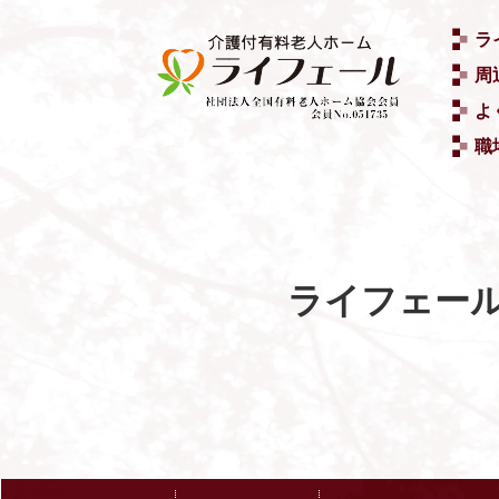
ラ
周
よ
職
ライフェー