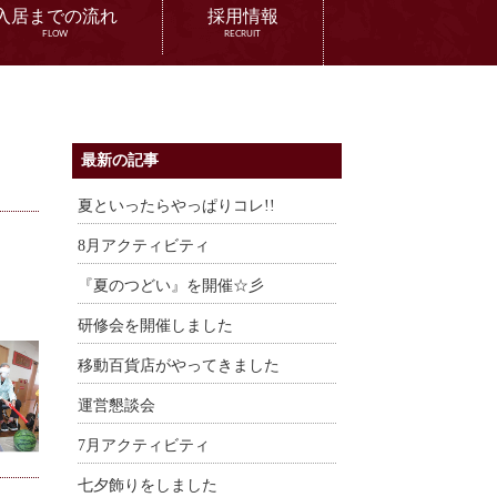
入居までの流れ
採用情報
FLOW
RECRUIT
最新の記事
夏といったらやっぱりコレ!!
8月アクティビティ
『夏のつどい』を開催☆彡
研修会を開催しました
移動百貨店がやってきました
運営懇談会
7月アクティビティ
七夕飾りをしました