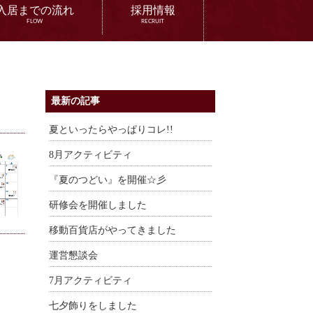
入居までの流れ
採用情報
FLOW
RECRUIT
最新の記事
夏といったらやっぱりコレ!!
8月アクティビティ
『夏のつどい』を開催☆彡
研修会を開催しました
移動百貨店がやってきました
運営懇談会
7月アクティビティ
七夕飾りをしました