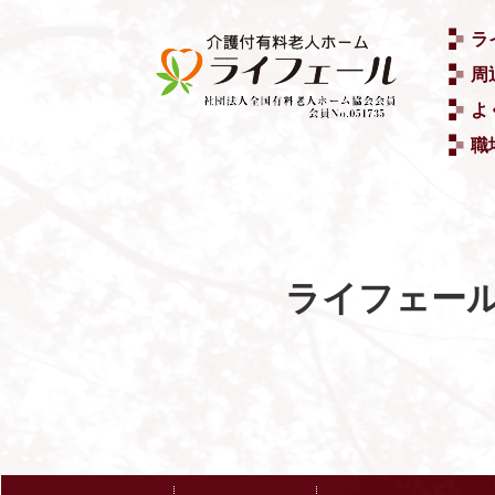
ラ
周
よ
職
ライフェー