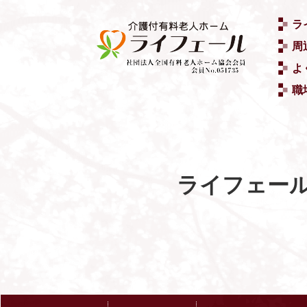
ラ
周
よ
職
ライフェー